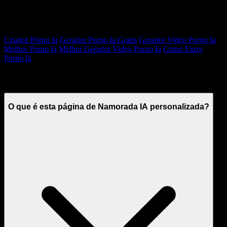
Páginas relacionadas em português
Criador Porno Ia
Gerador Porno Ia Gratis
Gerador Video Porno Ia
Melhor Porno Ia
Melhor Gerador Video Porno Ia
Como Fazer
Porno Ia
Perguntas frequentes
O que é esta página de Namorada IA personalizada?