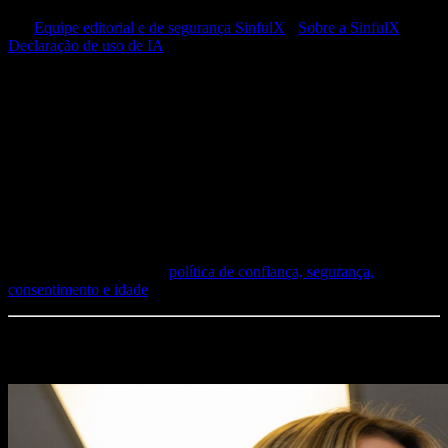
Sem deepfakes
Por
Equipe editorial e de segurança SinfulX
·
Sobre a SinfulX
·
Declaração de uso de IA
Revisão editorial
As páginas de conteúdo da SinfulX são revisadas em relação ao
comportamento atual do produto, postura de privacidade, limites de
consentimento e regras de moderação. Páginas que afirmam testes
ou dados originais exigem notas de suporte antes da publicação.
Confiança e segurança
A SinfulX é apenas para adultos e não oferece suporte a deepfakes,
targeting de pessoas reais, prompts de celebridades, face swaps ou
fluxos de undress. Leia a
política de confiança, segurança,
consentimento e idade
.
Criações recentes