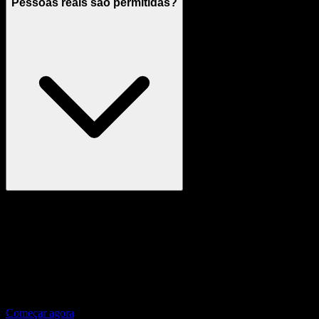
Pessoas reais são permitidas?
Geração com IA
Comece a gerar Namorada IA personalizada
Use a página de cena localizada, gere em privado e avance para
páginas relacionadas quando quiser um recorte de prompt mais
estreito.
Começar agora